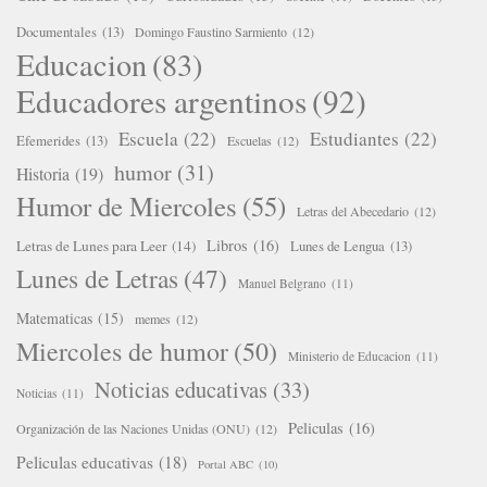
Documentales
(13)
Domingo Faustino Sarmiento
(12)
Educacion
(83)
Educadores argentinos
(92)
Escuela
(22)
Estudiantes
(22)
Efemerides
(13)
Escuelas
(12)
humor
(31)
Historia
(19)
Humor de Miercoles
(55)
Letras del Abecedario
(12)
Libros
(16)
Letras de Lunes para Leer
(14)
Lunes de Lengua
(13)
Lunes de Letras
(47)
Manuel Belgrano
(11)
Matematicas
(15)
memes
(12)
Miercoles de humor
(50)
Ministerio de Educacion
(11)
Noticias educativas
(33)
Noticias
(11)
Peliculas
(16)
Organización de las Naciones Unidas (ONU)
(12)
Peliculas educativas
(18)
Portal ABC
(10)