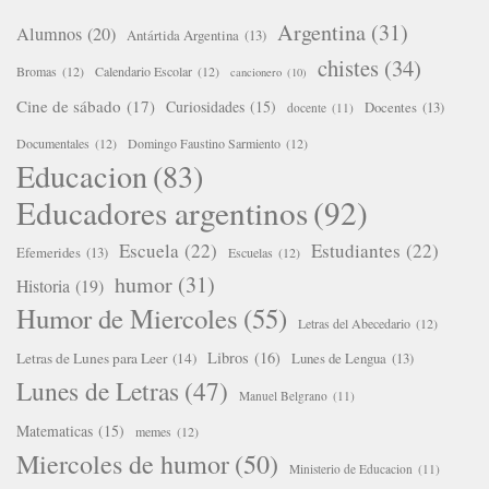
Argentina
(31)
Alumnos
(20)
Antártida Argentina
(13)
chistes
(34)
Bromas
(12)
Calendario Escolar
(12)
cancionero
(10)
Cine de sábado
(17)
Curiosidades
(15)
Docentes
(13)
docente
(11)
Documentales
(12)
Domingo Faustino Sarmiento
(12)
Educacion
(83)
Educadores argentinos
(92)
Escuela
(22)
Estudiantes
(22)
Efemerides
(13)
Escuelas
(12)
humor
(31)
Historia
(19)
Humor de Miercoles
(55)
Letras del Abecedario
(12)
Libros
(16)
Letras de Lunes para Leer
(14)
Lunes de Lengua
(13)
Lunes de Letras
(47)
Manuel Belgrano
(11)
Matematicas
(15)
memes
(12)
Miercoles de humor
(50)
Ministerio de Educacion
(11)