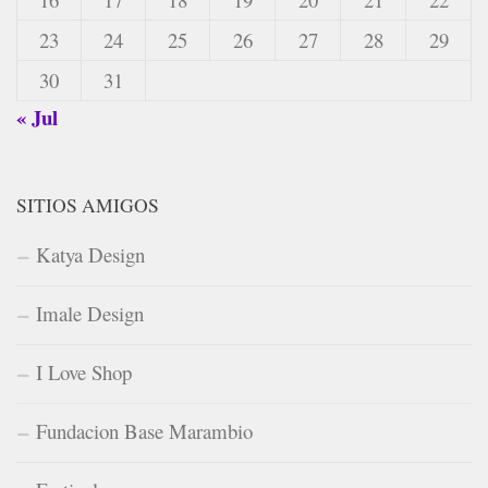
23
24
25
26
27
28
29
30
31
« Jul
SITIOS AMIGOS
Katya Design
Imale Design
I Love Shop
Fundacion Base Marambio