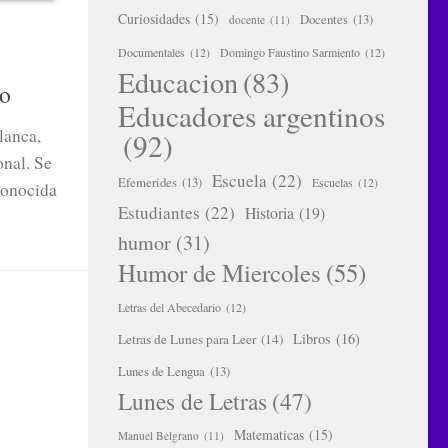
Curiosidades
(15)
Docentes
(13)
docente
(11)
Documentales
(12)
Domingo Faustino Sarmiento
(12)
Educacion
(83)
lo
Educadores argentinos
lanca,
(92)
nal. Se
Escuela
(22)
Efemerides
(13)
Escuelas
(12)
econocida
Estudiantes
(22)
Historia
(19)
humor
(31)
Humor de Miercoles
(55)
Letras del Abecedario
(12)
Libros
(16)
Letras de Lunes para Leer
(14)
Lunes de Lengua
(13)
Lunes de Letras
(47)
Matematicas
(15)
Manuel Belgrano
(11)