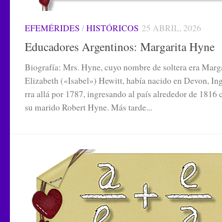
EFEMÉRIDES
/
HISTÓRICOS
25 ABRIL, 2026
Educadores Argentinos: Margarita Hyne
Biografía: Mrs. Hy­ne, cu­yo nom­bre de sol­te­ra era Marg
Elizabeth («Isa­bel») He­witt, ha­bía na­ci­do en De­von, In­g
rra allá por 1787, in­gre­san­do al país al­re­de­dor de 1816
su ma­ri­do Ro­bert Hy­ne. Más tar­de...