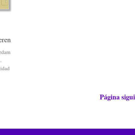
eren
erdam
.
sidad
Página sigui