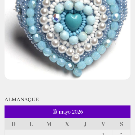
ALMANAQUE
mayo 2026
D
L
M
X
J
V
S
1
2