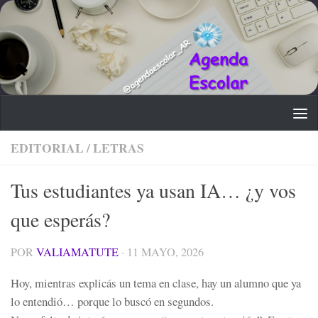
Saltar al contenido
EDITORIAL
/
LETRAS
Tus estudiantes ya usan IA… ¿y vos
que esperás?
POR
VALIAMATUTE
·
11 MAYO, 2026
Hoy, mientras explicás un tema en clase, hay un alumno que ya
lo entendió… porque lo buscó en segundos.