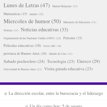
Lunes de Letras
(47)
Manuel Belgrano
(11)
Matematicas
(15)
memes
(12)
Miercoles de humor
(50)
Ministerio de Educacion
(11)
Noticias educativas
(33)
Noticias
(11)
Peliculas
(15)
Organización de las Naciones Unidas (ONU)
(12)
Peliculas educativas
(18)
Portal ABC
(10)
provincia de Buenos Aires
(16)
Sabado de Cine
(11)
Unesco
(29)
Sabado pochoclero
(24)
Tecnologia
(23)
Visita guiada educativa
(23)
Universidad de Buenos Aires
(11)
La dirección escolar, entre la burocracia y el liderazgo
Un día como hoy: 5 de agosto