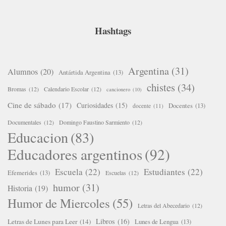
Hashtags
Argentina
(31)
Alumnos
(20)
Antártida Argentina
(13)
chistes
(34)
Bromas
(12)
Calendario Escolar
(12)
cancionero
(10)
Cine de sábado
(17)
Curiosidades
(15)
Docentes
(13)
docente
(11)
Documentales
(12)
Domingo Faustino Sarmiento
(12)
Educacion
(83)
Educadores argentinos
(92)
Escuela
(22)
Estudiantes
(22)
Efemerides
(13)
Escuelas
(12)
humor
(31)
Historia
(19)
Humor de Miercoles
(55)
Letras del Abecedario
(12)
Libros
(16)
Letras de Lunes para Leer
(14)
Lunes de Lengua
(13)