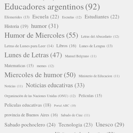
Educadores argentinos
(92)
Escuela
(22)
Estudiantes
(22)
Efemerides
(13)
Escuelas
(12)
humor
(31)
Historia
(19)
Humor de Miercoles
(55)
Letras del Abecedario
(12)
Libros
(16)
Letras de Lunes para Leer
(14)
Lunes de Lengua
(13)
Lunes de Letras
(47)
Manuel Belgrano
(11)
Matematicas
(15)
memes
(12)
Miercoles de humor
(50)
Ministerio de Educacion
(11)
Noticias educativas
(33)
Noticias
(11)
Peliculas
(15)
Organización de las Naciones Unidas (ONU)
(12)
Peliculas educativas
(18)
Portal ABC
(10)
provincia de Buenos Aires
(16)
Sabado de Cine
(11)
Unesco
(29)
Sabado pochoclero
(24)
Tecnologia
(23)