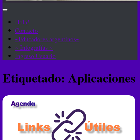
Hola!
Contacto
~Educadores argentinos~
~ Infografías ~
Ingreso Usuario
Etiquetado:
Aplicaciones