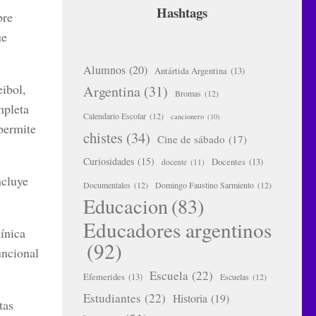
Hashtags
bre
ue
Alumnos
(20)
Antártida Argentina
(13)
eibol,
Argentina
(31)
Bromas
(12)
mpleta
Calendario Escolar
(12)
cancionero
(10)
permite
chistes
(34)
Cine de sábado
(17)
Curiosidades
(15)
Docentes
(13)
docente
(11)
ncluye
Documentales
(12)
Domingo Faustino Sarmiento
(12)
Educacion
(83)
Educadores argentinos
línica
(92)
uncional
Escuela
(22)
Efemerides
(13)
Escuelas
(12)
Estudiantes
(22)
Historia
(19)
tas