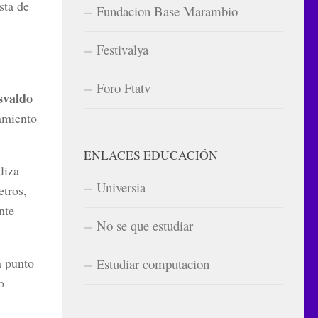
sta de
Fundacion Base Marambio
Festivalya
Foro Ftatv
svaldo
amiento
ENLACES EDUCACIÓN
liza
Universia
etros,
nte
No se que estudiar
a punto
Estudiar computacion
o