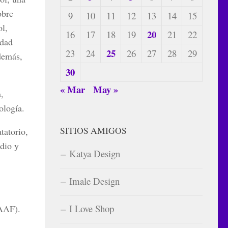
obre
9
10
11
12
13
14
15
ol,
20
16
17
18
19
21
22
idad
25
23
24
26
27
28
29
demás,
30
« Mar
May »
,
ología.
SITIOS AMIGOS
tatorio,
edio y
Katya Design
Imale Design
I Love Shop
IAAF).