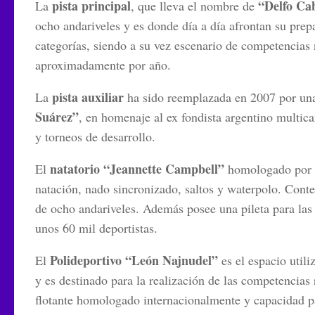
pista principal
“Delfo Ca
La
, que lleva el nombre de
ocho andariveles y es donde día a día afrontan su prepa
categorías, siendo a su vez escenario de competencias n
aproximadamente por año.
pista auxiliar
La
ha sido reemplazada en 2007 por una 
Suárez”
, en homenaje al ex fondista argentino multic
y torneos de desarrollo.
natatorio “Jeannette Campbell”
El
homologado por l
natación, nado sincronizado, saltos y waterpolo. Conte
de ocho andariveles. Además posee una pileta para las
unos 60 mil deportistas.
Polideportivo “León Najnudel”
El
es el espacio utili
y es destinado para la realización de las competencias
flotante homologado internacionalmente y capacidad p