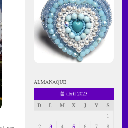
ALMANAQUE
abril 2023
D
L
M
X
J
V
S
1
3
5
2
4
6
7
8
ol, una