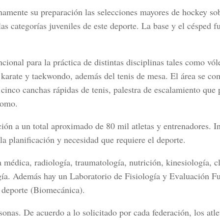
namente su preparación las selecciones mayores de hockey so
s categorías juveniles de este deporte. La base y el césped f
ional para la práctica de distintas disciplinas tales como vól
, karate y taekwondo, además del tenis de mesa. El área se co
inco canchas rápidas de tenis, palestra de escalamiento que 
romo.
ción a un total aproximado de 80 mil atletas y entrenadores. I
 la planificación y necesidad que requiere el deporte.
 médica, radiología, traumatología, nutrición, kinesiología, c
gía. Además hay un Laboratorio de Fisiología y Evaluación F
l deporte (Biomecánica).
onas. De acuerdo a lo solicitado por cada federación, los atle