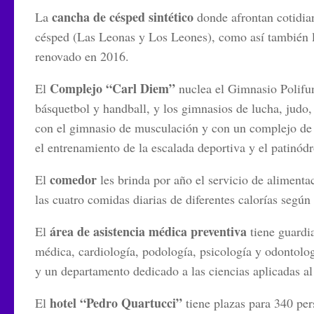
cancha de césped sintético
La
donde afrontan cotidia
césped (Las Leonas y Los Leones), como así también la
renovado en 2016.
Complejo “Carl Diem”
El
nuclea el Gimnasio Polifunc
básquetbol y handball, y los gimnasios de lucha, judo
con el gimnasio de musculación y con un complejo de c
el entrenamiento de la escalada deportiva y el patinód
comedor
El
les brinda por año el servicio de alimenta
las cuatro comidas diarias de diferentes calorías según
área de asistencia médica preventiva
El
tiene guardia
médica, cardiología, podología, psicología y odontolo
y un departamento dedicado a las ciencias aplicadas a
hotel “Pedro Quartucci”
El
tiene plazas para 340 pers