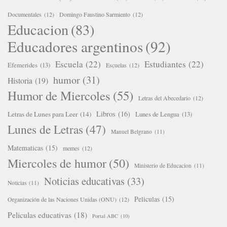
Documentales
(12)
Domingo Faustino Sarmiento
(12)
Educacion
(83)
Educadores argentinos
(92)
Escuela
(22)
Estudiantes
(22)
Efemerides
(13)
Escuelas
(12)
humor
(31)
Historia
(19)
Humor de Miercoles
(55)
Letras del Abecedario
(12)
Libros
(16)
Letras de Lunes para Leer
(14)
Lunes de Lengua
(13)
Lunes de Letras
(47)
Manuel Belgrano
(11)
Matematicas
(15)
memes
(12)
Miercoles de humor
(50)
Ministerio de Educacion
(11)
Noticias educativas
(33)
Noticias
(11)
Peliculas
(15)
Organización de las Naciones Unidas (ONU)
(12)
Peliculas educativas
(18)
Portal ABC
(10)