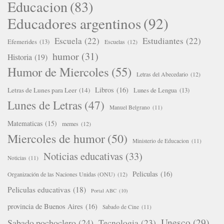
Educacion
(83)
Educadores argentinos
(92)
Escuela
(22)
Estudiantes
(22)
Efemerides
(13)
Escuelas
(12)
humor
(31)
Historia
(19)
Humor de Miercoles
(55)
Letras del Abecedario
(12)
Libros
(16)
Letras de Lunes para Leer
(14)
Lunes de Lengua
(13)
Lunes de Letras
(47)
Manuel Belgrano
(11)
Matematicas
(15)
memes
(12)
Miercoles de humor
(50)
Ministerio de Educacion
(11)
Noticias educativas
(33)
Noticias
(11)
Peliculas
(16)
Organización de las Naciones Unidas (ONU)
(12)
Peliculas educativas
(18)
Portal ABC
(10)
provincia de Buenos Aires
(16)
Sabado de Cine
(11)
Unesco
(29)
Sabado pochoclero
(24)
Tecnologia
(23)