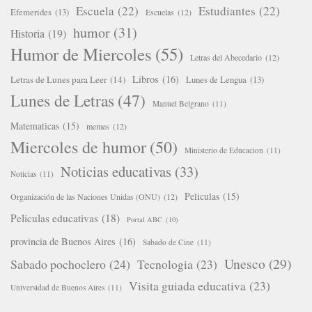
Escuela
(22)
Estudiantes
(22)
Efemerides
(13)
Escuelas
(12)
humor
(31)
Historia
(19)
Humor de Miercoles
(55)
Letras del Abecedario
(12)
Libros
(16)
Letras de Lunes para Leer
(14)
Lunes de Lengua
(13)
Lunes de Letras
(47)
Manuel Belgrano
(11)
Matematicas
(15)
memes
(12)
Miercoles de humor
(50)
Ministerio de Educacion
(11)
Noticias educativas
(33)
Noticias
(11)
Peliculas
(15)
Organización de las Naciones Unidas (ONU)
(12)
Peliculas educativas
(18)
Portal ABC
(10)
provincia de Buenos Aires
(16)
Sabado de Cine
(11)
Unesco
(29)
Sabado pochoclero
(24)
Tecnologia
(23)
Visita guiada educativa
(23)
Universidad de Buenos Aires
(11)