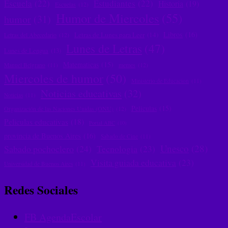
Escuela
(22)
Estudiantes
(22)
Historia
(19)
Escuelas
(12)
Humor de Miercoles
(55)
humor
(31)
Libros
(16)
Letras de Lunes para Leer
(14)
Letras del Abecedario
(12)
Lunes de Letras
(47)
Lunes de Lengua
(13)
Matematicas
(15)
memes
(12)
Manuel Belgrano
(11)
Miercoles de humor
(50)
Ministerio de Educacion
(11)
Noticias educativas
(32)
Noticias
(11)
Peliculas
(15)
Organización de las Naciones Unidas (ONU)
(12)
Peliculas educativas
(18)
Portal ABC
(10)
provincia de Buenos Aires
(16)
Sabado de Cine
(11)
Unesco
(28)
Sabado pochoclero
(24)
Tecnologia
(23)
Visita guiada educativa
(23)
Universidad de Buenos Aires
(11)
Redes Sociales
FB AgendaEscolar