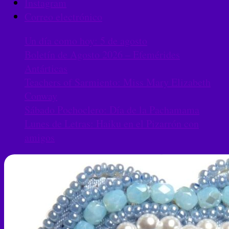
Instagram
Correo electrónico
Un día como hoy: 5 de agosto
Boletín de Agosto 2026 – Efemérides
Antárticas
Teachers of Sarmiento: Miss Mary Elizabeth
Conway
Sábado Pochoclero: Día de la Pachamama
Lunes de Letras: Haiku en el Pizarrón con
amigos