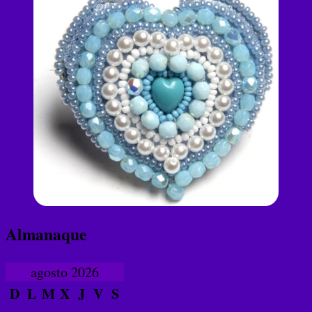
Almanaque
agosto 2026
D
L
M
X
J
V
S