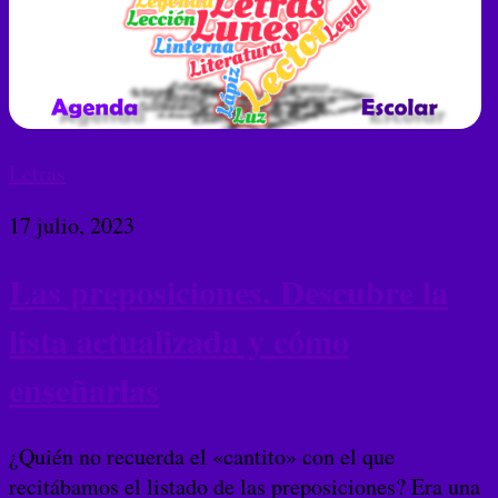
Letras
17 julio, 2023
Las preposiciones. Descubre la
lista actualizada y cómo
enseñarlas
¿Quién no recuerda el «cantito» con el que
recitábamos el listado de las preposiciones? Era una