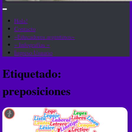
Hola!
Contacto
~Educadores argentinos~
~ Infografías ~
Ingreso Usuario
Etiquetado:
preposiciones