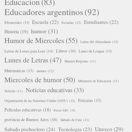
Educacion
(83)
Educadores argentinos
(92)
Escuela
(22)
Estudiantes
(22)
Efemerides
(13)
Escuelas
(12)
humor
(31)
Historia
(19)
Humor de Miercoles
(55)
Letras del Abecedario
(12)
Libros
(16)
Letras de Lunes para Leer
(14)
Lunes de Lengua
(13)
Lunes de Letras
(47)
Manuel Belgrano
(11)
Matematicas
(15)
memes
(12)
Miercoles de humor
(50)
Ministerio de Educacion
(11)
Noticias educativas
(33)
Noticias
(11)
Peliculas
(15)
Organización de las Naciones Unidas (ONU)
(12)
Peliculas educativas
(18)
Portal ABC
(10)
provincia de Buenos Aires
(16)
Sabado de Cine
(11)
Unesco
(29)
Sabado pochoclero
(24)
Tecnologia
(23)