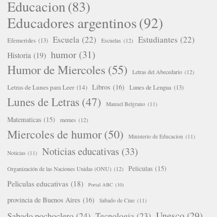
Educacion
(83)
Educadores argentinos
(92)
Escuela
(22)
Estudiantes
(22)
Efemerides
(13)
Escuelas
(12)
humor
(31)
Historia
(19)
Humor de Miercoles
(55)
Letras del Abecedario
(12)
Libros
(16)
Letras de Lunes para Leer
(14)
Lunes de Lengua
(13)
Lunes de Letras
(47)
Manuel Belgrano
(11)
Matematicas
(15)
memes
(12)
Miercoles de humor
(50)
Ministerio de Educacion
(11)
Noticias educativas
(33)
Noticias
(11)
Peliculas
(15)
Organización de las Naciones Unidas (ONU)
(12)
Peliculas educativas
(18)
Portal ABC
(10)
provincia de Buenos Aires
(16)
Sabado de Cine
(11)
Unesco
(29)
Sabado pochoclero
(24)
Tecnologia
(23)