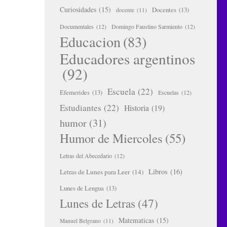
Curiosidades
(15)
Docentes
(13)
docente
(11)
Documentales
(12)
Domingo Faustino Sarmiento
(12)
Educacion
(83)
Educadores argentinos
(92)
Escuela
(22)
Efemerides
(13)
Escuelas
(12)
Estudiantes
(22)
Historia
(19)
humor
(31)
Humor de Miercoles
(55)
Letras del Abecedario
(12)
Libros
(16)
Letras de Lunes para Leer
(14)
Lunes de Lengua
(13)
Lunes de Letras
(47)
Matematicas
(15)
Manuel Belgrano
(11)