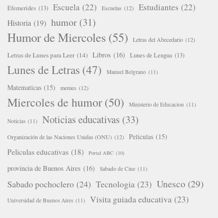
Escuela
(22)
Estudiantes
(22)
Efemerides
(13)
Escuelas
(12)
humor
(31)
Historia
(19)
Humor de Miercoles
(55)
Letras del Abecedario
(12)
Libros
(16)
Letras de Lunes para Leer
(14)
Lunes de Lengua
(13)
Lunes de Letras
(47)
Manuel Belgrano
(11)
Matematicas
(15)
memes
(12)
Miercoles de humor
(50)
Ministerio de Educacion
(11)
Noticias educativas
(33)
Noticias
(11)
Peliculas
(15)
Organización de las Naciones Unidas (ONU)
(12)
Peliculas educativas
(18)
Portal ABC
(10)
provincia de Buenos Aires
(16)
Sabado de Cine
(11)
Unesco
(29)
Sabado pochoclero
(24)
Tecnologia
(23)
Visita guiada educativa
(23)
Universidad de Buenos Aires
(11)