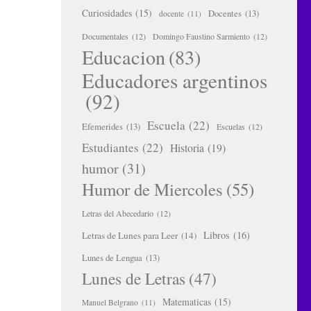
Curiosidades
(15)
Docentes
(13)
docente
(11)
Documentales
(12)
Domingo Faustino Sarmiento
(12)
Educacion
(83)
Educadores argentinos
(92)
Escuela
(22)
Efemerides
(13)
Escuelas
(12)
Estudiantes
(22)
Historia
(19)
humor
(31)
Humor de Miercoles
(55)
Letras del Abecedario
(12)
Libros
(16)
Letras de Lunes para Leer
(14)
Lunes de Lengua
(13)
Lunes de Letras
(47)
Matematicas
(15)
Manuel Belgrano
(11)