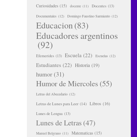
Curiosidades
(15)
Docentes
(13)
docente
(11)
Documentales
(12)
Domingo Faustino Sarmiento
(12)
Educacion
(83)
Educadores argentinos
(92)
Escuela
(22)
Efemerides
(13)
Escuelas
(12)
Estudiantes
(22)
Historia
(19)
humor
(31)
Humor de Miercoles
(55)
Letras del Abecedario
(12)
Libros
(16)
Letras de Lunes para Leer
(14)
Lunes de Lengua
(13)
Lunes de Letras
(47)
Matematicas
(15)
Manuel Belgrano
(11)