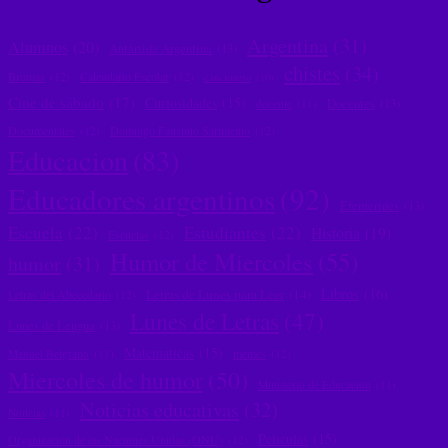
Argentina
(31)
Alumnos
(20)
Antártida Argentina
(13)
chistes
(34)
Bromas
(12)
Calendario Escolar
(12)
cancionero
(10)
Cine de sábado
(17)
Curiosidades
(15)
Docentes
(13)
docente
(11)
Documentales
(12)
Domingo Faustino Sarmiento
(12)
Educacion
(83)
Educadores argentinos
(92)
Efemerides
(13)
Escuela
(22)
Estudiantes
(22)
Historia
(19)
Escuelas
(12)
Humor de Miercoles
(55)
humor
(31)
Libros
(16)
Letras de Lunes para Leer
(14)
Letras del Abecedario
(12)
Lunes de Letras
(47)
Lunes de Lengua
(13)
Matematicas
(15)
memes
(12)
Manuel Belgrano
(11)
Miercoles de humor
(50)
Ministerio de Educacion
(11)
Noticias educativas
(32)
Noticias
(11)
Peliculas
(15)
Organización de las Naciones Unidas (ONU)
(12)