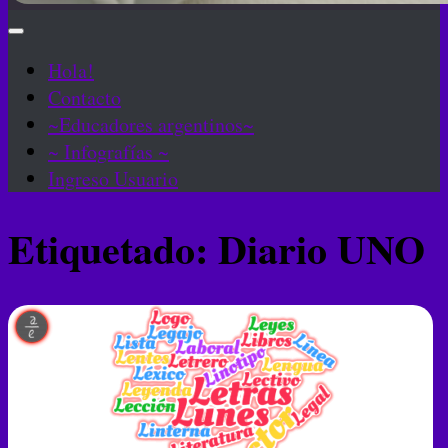
Hola!
Contacto
~Educadores argentinos~
~ Infografías ~
Ingreso Usuario
Etiquetado:
Diario UNO