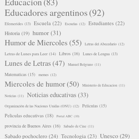
Educacion
(83)
Educadores argentinos
(92)
Escuela
(22)
Estudiantes
(22)
Efemerides
(13)
Escuelas
(12)
humor
(31)
Historia
(19)
Humor de Miercoles
(55)
Letras del Abecedario
(12)
Libros
(16)
Letras de Lunes para Leer
(14)
Lunes de Lengua
(13)
Lunes de Letras
(47)
Manuel Belgrano
(11)
Matematicas
(15)
memes
(12)
Miercoles de humor
(50)
Ministerio de Educacion
(11)
Noticias educativas
(33)
Noticias
(11)
Peliculas
(15)
Organización de las Naciones Unidas (ONU)
(12)
Peliculas educativas
(18)
Portal ABC
(10)
provincia de Buenos Aires
(16)
Sabado de Cine
(11)
Unesco
(29)
Sabado pochoclero
(24)
Tecnologia
(23)