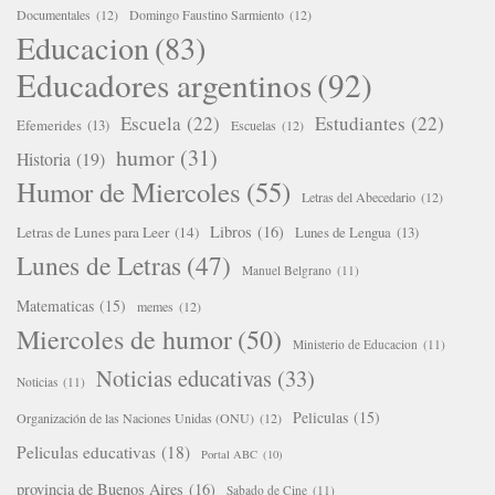
Documentales
(12)
Domingo Faustino Sarmiento
(12)
Educacion
(83)
Educadores argentinos
(92)
Escuela
(22)
Estudiantes
(22)
Efemerides
(13)
Escuelas
(12)
humor
(31)
Historia
(19)
Humor de Miercoles
(55)
Letras del Abecedario
(12)
Libros
(16)
Letras de Lunes para Leer
(14)
Lunes de Lengua
(13)
Lunes de Letras
(47)
Manuel Belgrano
(11)
Matematicas
(15)
memes
(12)
Miercoles de humor
(50)
Ministerio de Educacion
(11)
Noticias educativas
(33)
Noticias
(11)
Peliculas
(15)
Organización de las Naciones Unidas (ONU)
(12)
Peliculas educativas
(18)
Portal ABC
(10)
provincia de Buenos Aires
(16)
Sabado de Cine
(11)