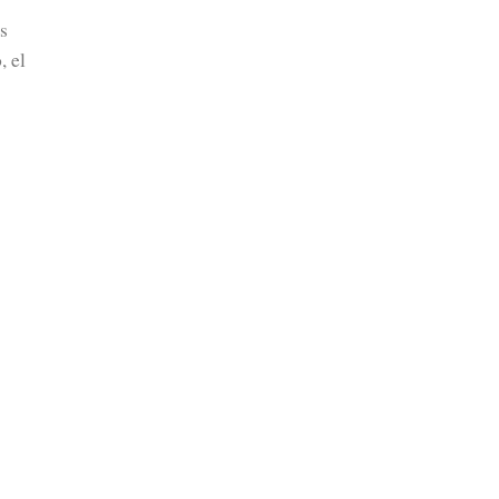
s
, el