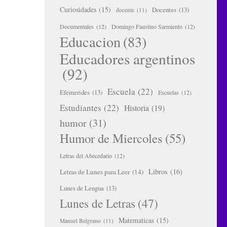
Curiosidades
(15)
Docentes
(13)
docente
(11)
Documentales
(12)
Domingo Faustino Sarmiento
(12)
Educacion
(83)
Educadores argentinos
(92)
Escuela
(22)
Efemerides
(13)
Escuelas
(12)
Estudiantes
(22)
Historia
(19)
humor
(31)
Humor de Miercoles
(55)
Letras del Abecedario
(12)
Libros
(16)
Letras de Lunes para Leer
(14)
Lunes de Lengua
(13)
Lunes de Letras
(47)
Matematicas
(15)
Manuel Belgrano
(11)