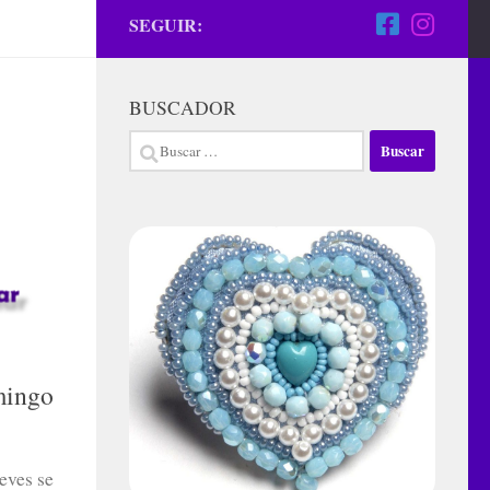
SEGUIR:
BUSCADOR
Buscar:
mingo
eves se