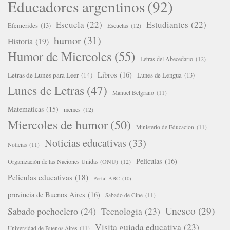
Educadores argentinos
(92)
Escuela
(22)
Estudiantes
(22)
Efemerides
(13)
Escuelas
(12)
humor
(31)
Historia
(19)
Humor de Miercoles
(55)
Letras del Abecedario
(12)
Libros
(16)
Letras de Lunes para Leer
(14)
Lunes de Lengua
(13)
Lunes de Letras
(47)
Manuel Belgrano
(11)
Matematicas
(15)
memes
(12)
Miercoles de humor
(50)
Ministerio de Educacion
(11)
Noticias educativas
(33)
Noticias
(11)
Peliculas
(16)
Organización de las Naciones Unidas (ONU)
(12)
Peliculas educativas
(18)
Portal ABC
(10)
provincia de Buenos Aires
(16)
Sabado de Cine
(11)
Unesco
(29)
Sabado pochoclero
(24)
Tecnologia
(23)
Visita guiada educativa
(23)
Universidad de Buenos Aires
(11)