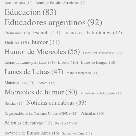
Documentales
(12)
Domingo Faustino Sarmiento
(12)
Educacion
(83)
Educadores argentinos
(92)
Escuela
(22)
Estudiantes
(22)
Efemerides
(13)
Escuelas
(12)
humor
(31)
Historia
(19)
Humor de Miercoles
(55)
Letras del Abecedario
(12)
Libros
(16)
Letras de Lunes para Leer
(14)
Lunes de Lengua
(13)
Lunes de Letras
(47)
Manuel Belgrano
(11)
Matematicas
(15)
memes
(12)
Miercoles de humor
(50)
Ministerio de Educacion
(11)
Noticias educativas
(33)
Noticias
(11)
Peliculas
(15)
Organización de las Naciones Unidas (ONU)
(12)
Peliculas educativas
(18)
Portal ABC
(10)
provincia de Buenos Aires
(16)
Sabado de Cine
(11)