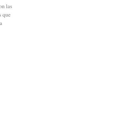
on las
s que
a