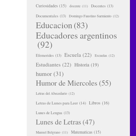
Curiosidades
(15)
Docentes
(13)
docente
(11)
Documentales
(13)
Domingo Faustino Sarmiento
(12)
Educacion
(83)
Educadores argentinos
(92)
Escuela
(22)
Efemerides
(13)
Escuelas
(12)
Estudiantes
(22)
Historia
(19)
humor
(31)
Humor de Miercoles
(55)
Letras del Abecedario
(12)
Libros
(16)
Letras de Lunes para Leer
(14)
Lunes de Lengua
(13)
Lunes de Letras
(47)
Matematicas
(15)
Manuel Belgrano
(11)