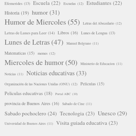
Escuela
(22)
Estudiantes
(22)
Efemerides
(13)
Escuelas
(12)
humor
(31)
Historia
(19)
Humor de Miercoles
(55)
Letras del Abecedario
(12)
Libros
(16)
Letras de Lunes para Leer
(14)
Lunes de Lengua
(13)
Lunes de Letras
(47)
Manuel Belgrano
(11)
Matematicas
(15)
memes
(12)
Miercoles de humor
(50)
Ministerio de Educacion
(11)
Noticias educativas
(33)
Noticias
(11)
Peliculas
(15)
Organización de las Naciones Unidas (ONU)
(12)
Peliculas educativas
(18)
Portal ABC
(10)
provincia de Buenos Aires
(16)
Sabado de Cine
(11)
Unesco
(29)
Sabado pochoclero
(24)
Tecnologia
(23)
Visita guiada educativa
(23)
Universidad de Buenos Aires
(11)