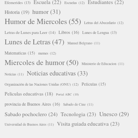
Escuela
(22)
Estudiantes
(22)
Efemerides
(13)
Escuelas
(12)
humor
(31)
Historia
(19)
Humor de Miercoles
(55)
Letras del Abecedario
(12)
Libros
(16)
Letras de Lunes para Leer
(14)
Lunes de Lengua
(13)
Lunes de Letras
(47)
Manuel Belgrano
(11)
Matematicas
(15)
memes
(12)
Miercoles de humor
(50)
Ministerio de Educacion
(11)
Noticias educativas
(33)
Noticias
(11)
Peliculas
(15)
Organización de las Naciones Unidas (ONU)
(12)
Peliculas educativas
(18)
Portal ABC
(10)
provincia de Buenos Aires
(16)
Sabado de Cine
(11)
Unesco
(29)
Sabado pochoclero
(24)
Tecnologia
(23)
Visita guiada educativa
(23)
Universidad de Buenos Aires
(11)