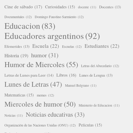
Cine de sábado
(17)
Curiosidades
(15)
Docentes
(13)
docente
(11)
Documentales
(12)
Domingo Faustino Sarmiento
(12)
Educacion
(83)
Educadores argentinos
(92)
Escuela
(22)
Estudiantes
(22)
Efemerides
(13)
Escuelas
(12)
humor
(31)
Historia
(19)
Humor de Miercoles
(55)
Letras del Abecedario
(12)
Libros
(16)
Letras de Lunes para Leer
(14)
Lunes de Lengua
(13)
Lunes de Letras
(47)
Manuel Belgrano
(11)
Matematicas
(15)
memes
(12)
Miercoles de humor
(50)
Ministerio de Educacion
(11)
Noticias educativas
(33)
Noticias
(11)
Peliculas
(15)
Organización de las Naciones Unidas (ONU)
(12)