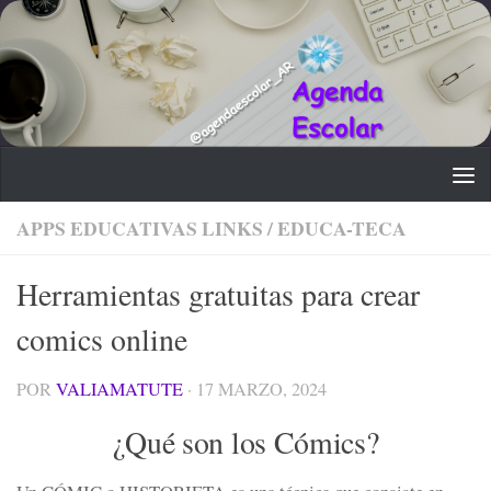
Saltar al contenido
APPS EDUCATIVAS LINKS
/
EDUCA-TECA
Herramientas gratuitas para crear
comics online
POR
VALIAMATUTE
·
17 MARZO, 2024
¿Qué son los Cómics?