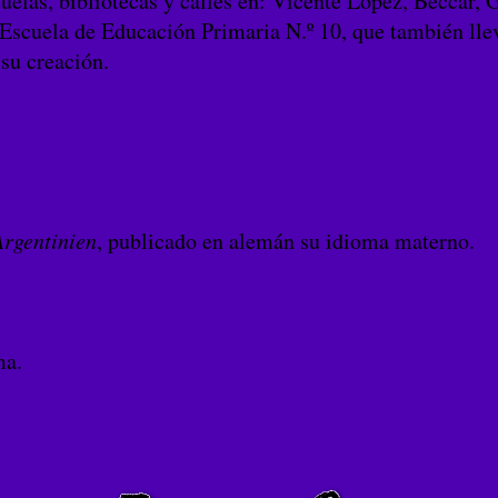
uelas, bibliotecas y calles en: Vicente López, Beccar, 
scuela de Educación Primaria N.º 10, que también lleva
 su creación.
Argentinien
, publicado en alemán su idioma materno.
ma.