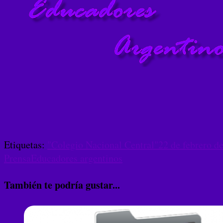
Etiquetas:
"Colegio Nacional Central"
22 de febrero d
Prensa
Educadores argentinos
También te podría gustar...