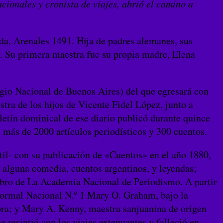
ionales y cronista de viajes, abrió el camino a
ida, Arenales 1491. Hija de padres alemanes, sus
és. Su primera maestra fue su propia madre, Elena
gio Nacional de Buenos Aires​) del que egresará con
ra de los hijos de Vicente Fidel López, junto a
lletín dominical de ese diario publicó durante quince
có más de 2000 artículos periodísticos y 300 cuentos.
ntil- con su publicación de «Cuentos» en el año 1880,
, alguna comedia, cuentos argentinos, y leyendas;
mbro de La Academia Nacional de Periodismo. A partir
Normal Nacional N.º 1 Mary O. Graham, bajo la
ora; y Mary A. Kenny, maestra sanjuanina de origen
e resintió con los viajes extenuantes y falleció en