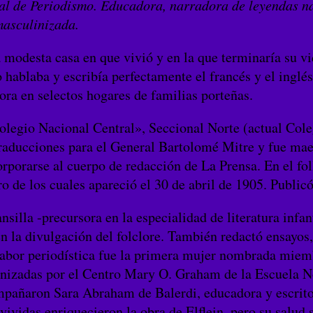
l de Periodismo. Educadora, narradora de leyendas nac
masculinizada.
a modesta casa en que vivió y en la que terminaría su v
o hablaba y escribía perfectamente el francés y el ingl
ra en selectos hogares de familias porteñas.
Colegio Nacional Central», Seccional Norte (actual Cole
aducciones para el General Bartolomé Mitre y fue maest
orporarse al cuerpo de redacción de La Prensa. En el fo
ero de los cuales apareció el 30 de abril de 1905. Publi
nsilla -precursora en la especialidad de literatura infa
en la divulgación del folclore. También redactó ensayos
 labor periodística fue la primera mujer nombrada mie
ganizadas por el Centro Mary O. Graham de la Escuela 
ompañaron Sara Abraham de Balerdi, educadora y escrit
ividas enriquecieron la obra de Elflein, pero su salud s