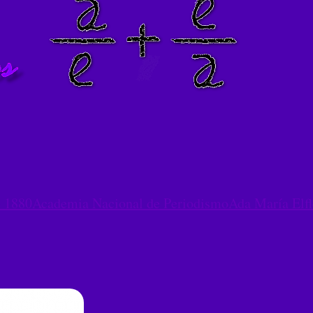
e 1880
Academia Nacional de Periodismo
Ada María Elfl