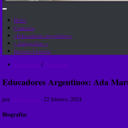
Hola!
Contacto
~Educadores argentinos~
~ Infografías ~
Ingreso Usuario
Efemérides
/
Históricos
Educadores Argentinos: Ada María
por
Valiamatute
·
22 febrero, 2024
Biografía: