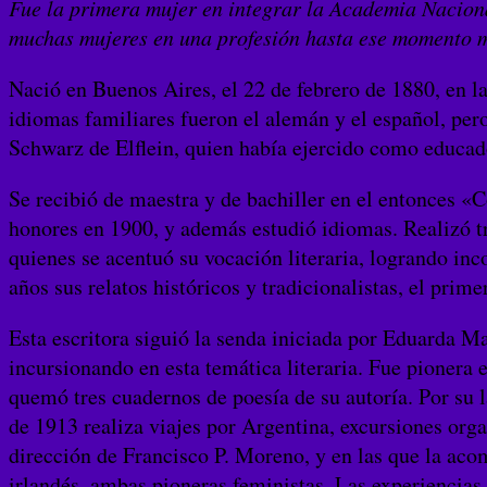
Fue la primera mujer en integrar la Academia Naciona
muchas mujeres en una profesión hasta ese momento 
Nació en Buenos Aires, el 22 de febrero de 1880, en l
idiomas familiares fueron el alemán y el español, per
Schwarz de Elflein, quien había ejercido como educado
Se recibió de maestra y de bachiller en el entonces «
honores en 1900, y además estudió idiomas. Realizó tr
quienes se acentuó su vocación literaria, logrando inc
años sus relatos históricos y tradicionalistas, el prim
Esta escritora siguió la senda iniciada por Eduarda Ma
incursionando en esta temática literaria. Fue pionera 
quemó tres cuadernos de poesía de su autoría. Por su
de 1913 realiza viajes por Argentina, excursiones or
dirección de Francisco P. Moreno, y en las que la ac
irlandés, ambas pioneras feministas. Las experiencias v