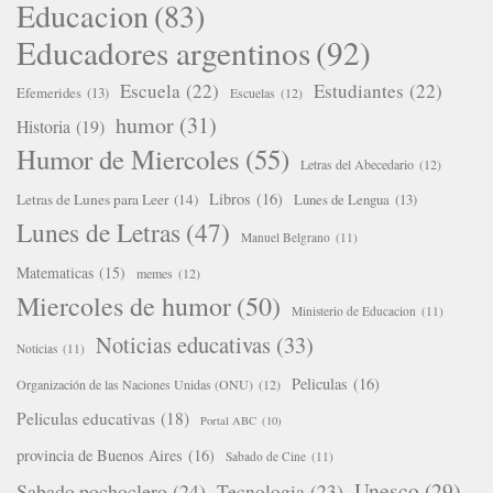
Educacion
(83)
Educadores argentinos
(92)
Escuela
(22)
Estudiantes
(22)
Efemerides
(13)
Escuelas
(12)
humor
(31)
Historia
(19)
Humor de Miercoles
(55)
Letras del Abecedario
(12)
Libros
(16)
Letras de Lunes para Leer
(14)
Lunes de Lengua
(13)
Lunes de Letras
(47)
Manuel Belgrano
(11)
Matematicas
(15)
memes
(12)
Miercoles de humor
(50)
Ministerio de Educacion
(11)
Noticias educativas
(33)
Noticias
(11)
Peliculas
(16)
Organización de las Naciones Unidas (ONU)
(12)
Peliculas educativas
(18)
Portal ABC
(10)
provincia de Buenos Aires
(16)
Sabado de Cine
(11)
Unesco
(29)
Sabado pochoclero
(24)
Tecnologia
(23)