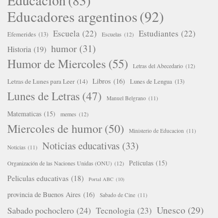
Educacion
(83)
Educadores argentinos
(92)
Escuela
(22)
Estudiantes
(22)
Efemerides
(13)
Escuelas
(12)
humor
(31)
Historia
(19)
Humor de Miercoles
(55)
Letras del Abecedario
(12)
Libros
(16)
Letras de Lunes para Leer
(14)
Lunes de Lengua
(13)
Lunes de Letras
(47)
Manuel Belgrano
(11)
Matematicas
(15)
memes
(12)
Miercoles de humor
(50)
Ministerio de Educacion
(11)
Noticias educativas
(33)
Noticias
(11)
Peliculas
(15)
Organización de las Naciones Unidas (ONU)
(12)
Peliculas educativas
(18)
Portal ABC
(10)
provincia de Buenos Aires
(16)
Sabado de Cine
(11)
Unesco
(29)
Sabado pochoclero
(24)
Tecnologia
(23)