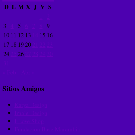
D
L
M
X
J
V
S
1
2
3
4
5
6
7
8
9
10
11
12
13
14
15
16
17
18
19
20
21
22
23
24
25
26
27
28
29
30
31
« Feb
Abr »
Sitios Amigos
Katya Design
Imale Design
I Love Shop
Fundacion Base Marambio