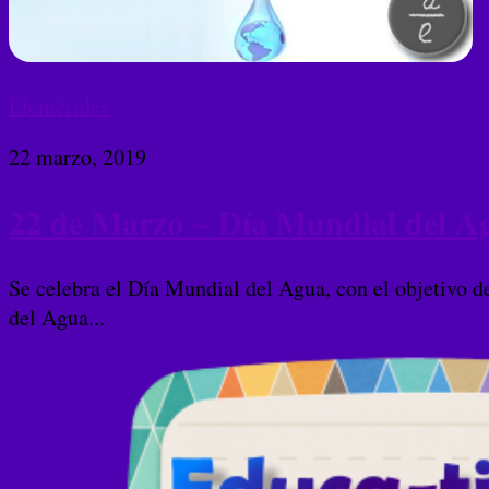
Efemérides
22 marzo, 2019
22 de Marzo ~ Día Mundial del A
Se celebra el Día Mundial del Agua, con el objetivo de
del Agua...