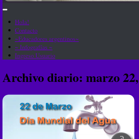
Hola!
Contacto
~Educadores argentinos~
~ Infografías ~
Ingreso Usuario
Archivo diario:
marzo 22,