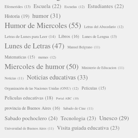
Escuela
(22)
Estudiantes
(22)
Efemerides
(13)
Escuelas
(12)
humor
(31)
Historia
(19)
Humor de Miercoles
(55)
Letras del Abecedario
(12)
Libros
(16)
Letras de Lunes para Leer
(14)
Lunes de Lengua
(13)
Lunes de Letras
(47)
Manuel Belgrano
(11)
Matematicas
(15)
memes
(12)
Miercoles de humor
(50)
Ministerio de Educacion
(11)
Noticias educativas
(33)
Noticias
(11)
Peliculas
(15)
Organización de las Naciones Unidas (ONU)
(12)
Peliculas educativas
(18)
Portal ABC
(10)
provincia de Buenos Aires
(16)
Sabado de Cine
(11)
Unesco
(29)
Sabado pochoclero
(24)
Tecnologia
(23)
Visita guiada educativa
(23)
Universidad de Buenos Aires
(11)