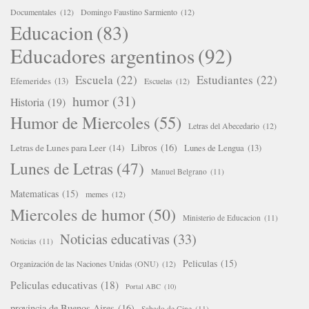
Documentales
(12)
Domingo Faustino Sarmiento
(12)
Educacion
(83)
Educadores argentinos
(92)
Escuela
(22)
Estudiantes
(22)
Efemerides
(13)
Escuelas
(12)
humor
(31)
Historia
(19)
Humor de Miercoles
(55)
Letras del Abecedario
(12)
Libros
(16)
Letras de Lunes para Leer
(14)
Lunes de Lengua
(13)
Lunes de Letras
(47)
Manuel Belgrano
(11)
Matematicas
(15)
memes
(12)
Miercoles de humor
(50)
Ministerio de Educacion
(11)
Noticias educativas
(33)
Noticias
(11)
Peliculas
(15)
Organización de las Naciones Unidas (ONU)
(12)
Peliculas educativas
(18)
Portal ABC
(10)
provincia de Buenos Aires
(16)
Sabado de Cine
(11)