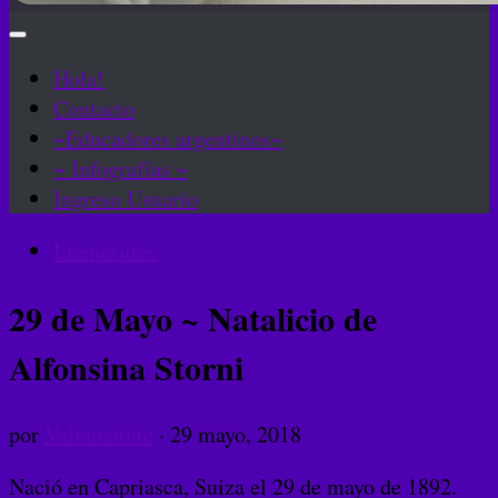
Hola!
Contacto
~Educadores argentinos~
~ Infografías ~
Ingreso Usuario
Efemérides
29 de Mayo ~ Natalicio de
Alfonsina Storni
por
Valiamatute
·
29 mayo, 2018
Nació en Capriasca, Suiza el 29 de mayo de 1892.