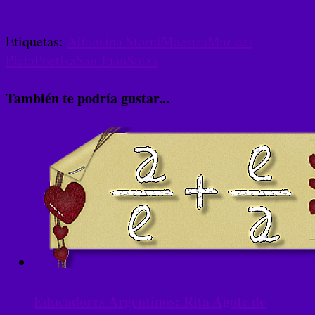
Etiquetas:
Alfonsina Storni
Maestra
Mar del
Plata
Poetisa
San Juan
Suiza
También te podría gustar...
Educadores Argentinos: Rita Agote de