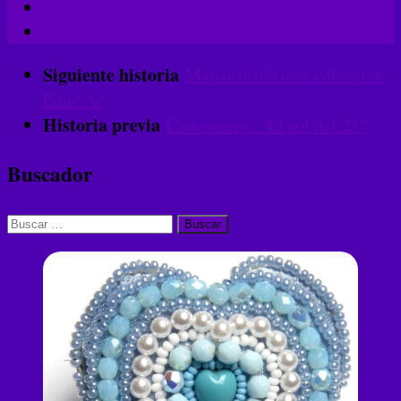
Siguiente historia
Mapas históricos colección
Educ.Ar
Historia previa
Cancionero: “El sol del 25″
Buscador
Buscar: