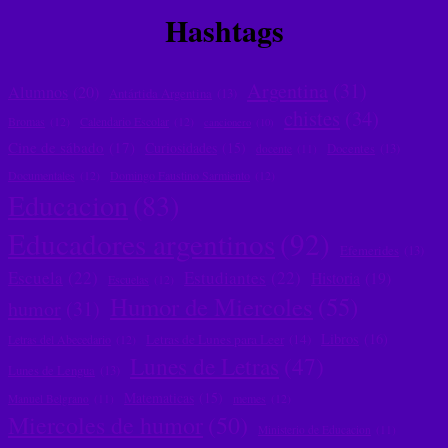
Hashtags
Argentina
(31)
Alumnos
(20)
Antártida Argentina
(13)
chistes
(34)
Bromas
(12)
Calendario Escolar
(12)
cancionero
(10)
Cine de sábado
(17)
Curiosidades
(15)
Docentes
(13)
docente
(11)
Documentales
(12)
Domingo Faustino Sarmiento
(12)
Educacion
(83)
Educadores argentinos
(92)
Efemerides
(13)
Escuela
(22)
Estudiantes
(22)
Historia
(19)
Escuelas
(12)
Humor de Miercoles
(55)
humor
(31)
Libros
(16)
Letras de Lunes para Leer
(14)
Letras del Abecedario
(12)
Lunes de Letras
(47)
Lunes de Lengua
(13)
Matematicas
(15)
memes
(12)
Manuel Belgrano
(11)
Miercoles de humor
(50)
Ministerio de Educacion
(11)