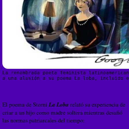
La renombrada poeta feminista latinoamerican
a una alusión a su poema La loba, incluido e
La Loba
El poema de Storni
relató su experiencia de
criar a un hijo como madre soltera mientras desafió
las normas patriarcales del tiempo: