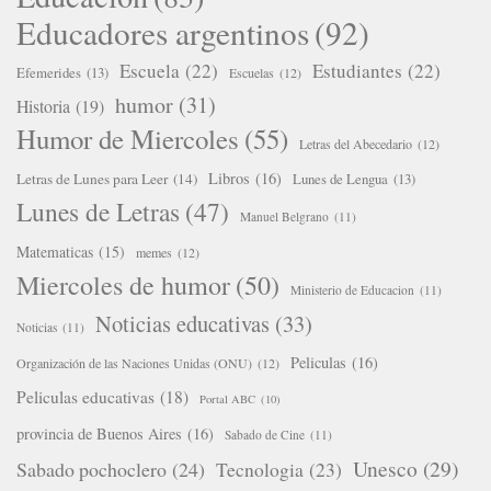
Educadores argentinos
(92)
Escuela
(22)
Estudiantes
(22)
Efemerides
(13)
Escuelas
(12)
humor
(31)
Historia
(19)
Humor de Miercoles
(55)
Letras del Abecedario
(12)
Libros
(16)
Letras de Lunes para Leer
(14)
Lunes de Lengua
(13)
Lunes de Letras
(47)
Manuel Belgrano
(11)
Matematicas
(15)
memes
(12)
Miercoles de humor
(50)
Ministerio de Educacion
(11)
Noticias educativas
(33)
Noticias
(11)
Peliculas
(16)
Organización de las Naciones Unidas (ONU)
(12)
Peliculas educativas
(18)
Portal ABC
(10)
provincia de Buenos Aires
(16)
Sabado de Cine
(11)
Unesco
(29)
Sabado pochoclero
(24)
Tecnologia
(23)