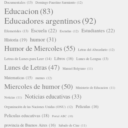
Documentales
(13)
Domingo Faustino Sarmiento
(12)
Educacion
(83)
Educadores argentinos
(92)
Escuela
(22)
Estudiantes
(22)
Efemerides
(13)
Escuelas
(12)
humor
(31)
Historia
(19)
Humor de Miercoles
(55)
Letras del Abecedario
(12)
Libros
(16)
Letras de Lunes para Leer
(14)
Lunes de Lengua
(13)
Lunes de Letras
(47)
Manuel Belgrano
(11)
Matematicas
(15)
memes
(12)
Miercoles de humor
(50)
Ministerio de Educacion
(11)
Noticias educativas
(33)
Noticias
(11)
Peliculas
(16)
Organización de las Naciones Unidas (ONU)
(12)
Peliculas educativas
(18)
Portal ABC
(10)
provincia de Buenos Aires
(16)
Sabado de Cine
(11)