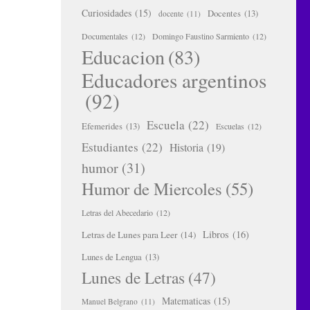
Curiosidades
(15)
Docentes
(13)
docente
(11)
Documentales
(12)
Domingo Faustino Sarmiento
(12)
Educacion
(83)
Educadores argentinos
(92)
Escuela
(22)
Efemerides
(13)
Escuelas
(12)
Estudiantes
(22)
Historia
(19)
humor
(31)
Humor de Miercoles
(55)
Letras del Abecedario
(12)
Libros
(16)
Letras de Lunes para Leer
(14)
Lunes de Lengua
(13)
Lunes de Letras
(47)
Matematicas
(15)
Manuel Belgrano
(11)