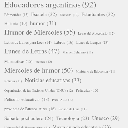
Educadores argentinos
(92)
Escuela
(22)
Estudiantes
(22)
Efemerides
(13)
Escuelas
(12)
humor
(31)
Historia
(19)
Humor de Miercoles
(55)
Letras del Abecedario
(12)
Libros
(16)
Letras de Lunes para Leer
(14)
Lunes de Lengua
(13)
Lunes de Letras
(47)
Manuel Belgrano
(11)
Matematicas
(15)
memes
(12)
Miercoles de humor
(50)
Ministerio de Educacion
(11)
Noticias educativas
(33)
Noticias
(11)
Peliculas
(15)
Organización de las Naciones Unidas (ONU)
(12)
Peliculas educativas
(18)
Portal ABC
(10)
provincia de Buenos Aires
(16)
Sabado de Cine
(11)
Unesco
(29)
Sabado pochoclero
(24)
Tecnologia
(23)
Visita guiada educativa
(23)
Universidad de Buenos Aires
(11)