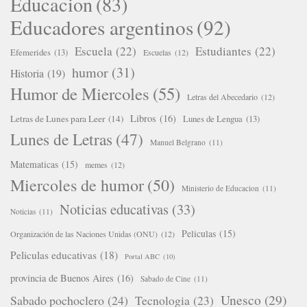
Educacion
(83)
Educadores argentinos
(92)
Escuela
(22)
Estudiantes
(22)
Efemerides
(13)
Escuelas
(12)
humor
(31)
Historia
(19)
Humor de Miercoles
(55)
Letras del Abecedario
(12)
Libros
(16)
Letras de Lunes para Leer
(14)
Lunes de Lengua
(13)
Lunes de Letras
(47)
Manuel Belgrano
(11)
Matematicas
(15)
memes
(12)
Miercoles de humor
(50)
Ministerio de Educacion
(11)
Noticias educativas
(33)
Noticias
(11)
Peliculas
(15)
Organización de las Naciones Unidas (ONU)
(12)
Peliculas educativas
(18)
Portal ABC
(10)
provincia de Buenos Aires
(16)
Sabado de Cine
(11)
Unesco
(29)
Sabado pochoclero
(24)
Tecnologia
(23)