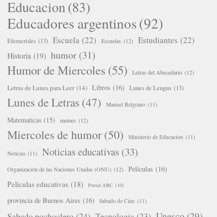
Educacion
(83)
Educadores argentinos
(92)
Escuela
(22)
Estudiantes
(22)
Efemerides
(13)
Escuelas
(12)
humor
(31)
Historia
(19)
Humor de Miercoles
(55)
Letras del Abecedario
(12)
Libros
(16)
Letras de Lunes para Leer
(14)
Lunes de Lengua
(13)
Lunes de Letras
(47)
Manuel Belgrano
(11)
Matematicas
(15)
memes
(12)
Miercoles de humor
(50)
Ministerio de Educacion
(11)
Noticias educativas
(33)
Noticias
(11)
Peliculas
(16)
Organización de las Naciones Unidas (ONU)
(12)
Peliculas educativas
(18)
Portal ABC
(10)
provincia de Buenos Aires
(16)
Sabado de Cine
(11)
Unesco
(29)
Sabado pochoclero
(24)
Tecnologia
(23)