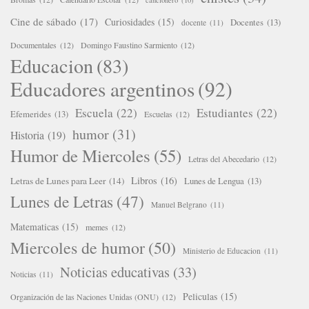
cancionero
(10)
Cine de sábado
(17)
Curiosidades
(15)
Docentes
(13)
docente
(11)
Documentales
(12)
Domingo Faustino Sarmiento
(12)
Educacion
(83)
Educadores argentinos
(92)
Escuela
(22)
Estudiantes
(22)
Efemerides
(13)
Escuelas
(12)
humor
(31)
Historia
(19)
Humor de Miercoles
(55)
Letras del Abecedario
(12)
Libros
(16)
Letras de Lunes para Leer
(14)
Lunes de Lengua
(13)
Lunes de Letras
(47)
Manuel Belgrano
(11)
Matematicas
(15)
memes
(12)
Miercoles de humor
(50)
Ministerio de Educacion
(11)
Noticias educativas
(33)
Noticias
(11)
Peliculas
(15)
Organización de las Naciones Unidas (ONU)
(12)