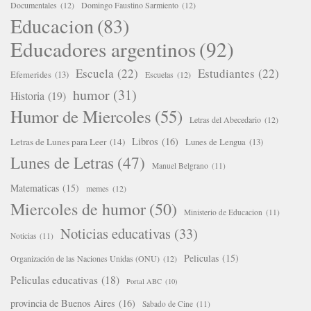
Documentales
(12)
Domingo Faustino Sarmiento
(12)
Educacion
(83)
Educadores argentinos
(92)
Escuela
(22)
Estudiantes
(22)
Efemerides
(13)
Escuelas
(12)
humor
(31)
Historia
(19)
Humor de Miercoles
(55)
Letras del Abecedario
(12)
Libros
(16)
Letras de Lunes para Leer
(14)
Lunes de Lengua
(13)
Lunes de Letras
(47)
Manuel Belgrano
(11)
Matematicas
(15)
memes
(12)
Miercoles de humor
(50)
Ministerio de Educacion
(11)
Noticias educativas
(33)
Noticias
(11)
Peliculas
(15)
Organización de las Naciones Unidas (ONU)
(12)
Peliculas educativas
(18)
Portal ABC
(10)
provincia de Buenos Aires
(16)
Sabado de Cine
(11)