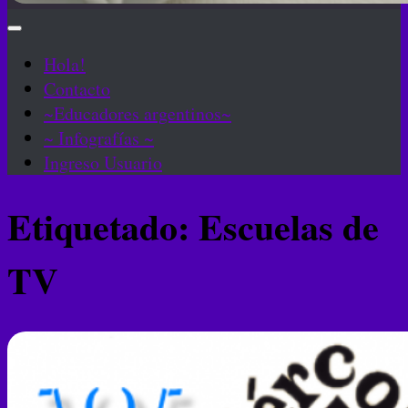
Hola!
Contacto
~Educadores argentinos~
~ Infografías ~
Ingreso Usuario
Etiquetado:
Escuelas de
TV