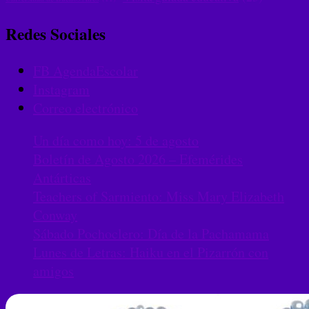
Redes Sociales
FB AgendaEscolar
Instagram
Correo electrónico
Un día como hoy: 5 de agosto
Boletín de Agosto 2026 – Efemérides
Antárticas
Teachers of Sarmiento: Miss Mary Elizabeth
Conway
Sábado Pochoclero: Día de la Pachamama
Lunes de Letras: Haiku en el Pizarrón con
amigos