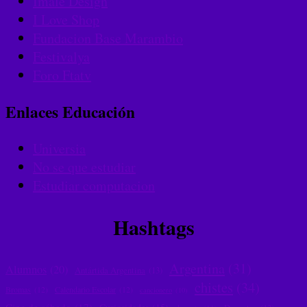
Imale Design
I Love Shop
Fundacion Base Marambio
Festivalya
Foro Ftatv
Enlaces Educación
Universia
No se que estudiar
Estudiar computacion
Hashtags
Argentina
(31)
Alumnos
(20)
Antártida Argentina
(13)
chistes
(34)
Bromas
(12)
Calendario Escolar
(12)
cancionero
(10)