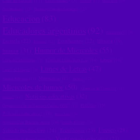
Cine de sábado
(17)
Curiosidades
(15)
Docentes
(13)
docente
(11)
Documentales
(12)
Domingo Faustino Sarmiento
(12)
Educacion
(83)
Educadores argentinos
(92)
Efemerides
(13)
Escuela
(22)
Estudiantes
(22)
Historia
(19)
Escuelas
(12)
Humor de Miercoles
(55)
humor
(31)
Libros
(16)
Letras de Lunes para Leer
(14)
Letras del Abecedario
(12)
Lunes de Letras
(47)
Lunes de Lengua
(13)
Matematicas
(15)
memes
(12)
Manuel Belgrano
(11)
Miercoles de humor
(50)
Ministerio de Educacion
(11)
Noticias educativas
(32)
Noticias
(11)
Peliculas
(15)
Organización de las Naciones Unidas (ONU)
(12)
Peliculas educativas
(18)
Portal ABC
(10)
provincia de Buenos Aires
(16)
Sabado de Cine
(11)
Unesco
(28)
Sabado pochoclero
(24)
Tecnologia
(23)
Visita guiada educativa
(23)
Universidad de Buenos Aires
(11)