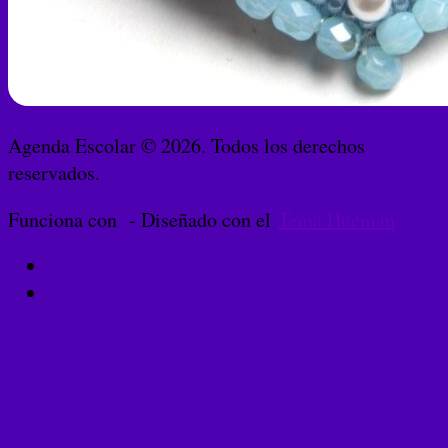
Agenda Escolar © 2026. Todos los derechos
reservados.
Funciona con
- Diseñado con el
Tema Hueman