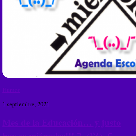
Humor
1 septiembre, 2021
Mes de la Educación… y justo
hoy es miércoles!!! ¯\_(ツ)_/¯