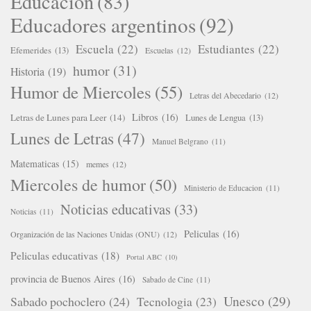
Educacion
(83)
Educadores argentinos
(92)
Escuela
(22)
Estudiantes
(22)
Efemerides
(13)
Escuelas
(12)
humor
(31)
Historia
(19)
Humor de Miercoles
(55)
Letras del Abecedario
(12)
Libros
(16)
Letras de Lunes para Leer
(14)
Lunes de Lengua
(13)
Lunes de Letras
(47)
Manuel Belgrano
(11)
Matematicas
(15)
memes
(12)
Miercoles de humor
(50)
Ministerio de Educacion
(11)
Noticias educativas
(33)
Noticias
(11)
Peliculas
(16)
Organización de las Naciones Unidas (ONU)
(12)
Peliculas educativas
(18)
Portal ABC
(10)
provincia de Buenos Aires
(16)
Sabado de Cine
(11)
Unesco
(29)
Sabado pochoclero
(24)
Tecnologia
(23)