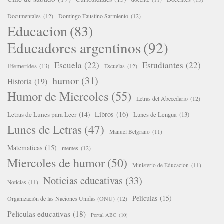
Documentales
(12)
Domingo Faustino Sarmiento
(12)
Educacion
(83)
Educadores argentinos
(92)
Escuela
(22)
Estudiantes
(22)
Efemerides
(13)
Escuelas
(12)
humor
(31)
Historia
(19)
Humor de Miercoles
(55)
Letras del Abecedario
(12)
Libros
(16)
Letras de Lunes para Leer
(14)
Lunes de Lengua
(13)
Lunes de Letras
(47)
Manuel Belgrano
(11)
Matematicas
(15)
memes
(12)
Miercoles de humor
(50)
Ministerio de Educacion
(11)
Noticias educativas
(33)
Noticias
(11)
Peliculas
(15)
Organización de las Naciones Unidas (ONU)
(12)
Peliculas educativas
(18)
Portal ABC
(10)