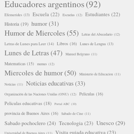
Educadores argentinos
(92)
Escuela
(22)
Estudiantes
(22)
Efemerides
(13)
Escuelas
(12)
humor
(31)
Historia
(19)
Humor de Miercoles
(55)
Letras del Abecedario
(12)
Libros
(16)
Letras de Lunes para Leer
(14)
Lunes de Lengua
(13)
Lunes de Letras
(47)
Manuel Belgrano
(11)
Matematicas
(15)
memes
(12)
Miercoles de humor
(50)
Ministerio de Educacion
(11)
Noticias educativas
(33)
Noticias
(11)
Peliculas
(16)
Organización de las Naciones Unidas (ONU)
(12)
Peliculas educativas
(18)
Portal ABC
(10)
provincia de Buenos Aires
(16)
Sabado de Cine
(11)
Unesco
(29)
Sabado pochoclero
(24)
Tecnologia
(23)
Visita guiada educativa
(23)
Universidad de Buenos Aires
(11)