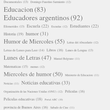
Documentales
(13)
Domingo Faustino Sarmiento
(12)
Educacion
(83)
Educadores argentinos
(92)
Escuela
(22)
Estudiantes
(22)
Efemerides
(13)
Escuelas
(12)
humor
(31)
Historia
(19)
Humor de Miercoles
(55)
Letras del Abecedario
(12)
Libros
(16)
Letras de Lunes para Leer
(14)
Lunes de Lengua
(13)
Lunes de Letras
(47)
Manuel Belgrano
(11)
Matematicas
(15)
memes
(12)
Miercoles de humor
(50)
Ministerio de Educacion
(11)
Noticias educativas
(33)
Noticias
(11)
Peliculas
(16)
Organización de las Naciones Unidas (ONU)
(12)
Peliculas educativas
(18)
Portal ABC
(10)
provincia de Buenos Aires
(16)
Sabado de Cine
(11)