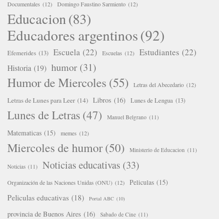
Documentales
(12)
Domingo Faustino Sarmiento
(12)
Educacion
(83)
Educadores argentinos
(92)
Escuela
(22)
Estudiantes
(22)
Efemerides
(13)
Escuelas
(12)
humor
(31)
Historia
(19)
Humor de Miercoles
(55)
Letras del Abecedario
(12)
Libros
(16)
Letras de Lunes para Leer
(14)
Lunes de Lengua
(13)
Lunes de Letras
(47)
Manuel Belgrano
(11)
Matematicas
(15)
memes
(12)
Miercoles de humor
(50)
Ministerio de Educacion
(11)
Noticias educativas
(33)
Noticias
(11)
Peliculas
(15)
Organización de las Naciones Unidas (ONU)
(12)
Peliculas educativas
(18)
Portal ABC
(10)
provincia de Buenos Aires
(16)
Sabado de Cine
(11)