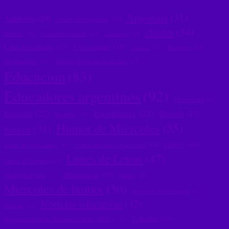
Argentina
(31)
Alumnos
(20)
Antártida Argentina
(13)
chistes
(34)
Bromas
(12)
Calendario Escolar
(12)
cancionero
(10)
Cine de sábado
(17)
Curiosidades
(15)
Docentes
(13)
docente
(11)
Documentales
(12)
Domingo Faustino Sarmiento
(12)
Educacion
(83)
Educadores argentinos
(92)
Efemerides
(13)
Escuela
(22)
Estudiantes
(22)
Historia
(19)
Escuelas
(12)
Humor de Miercoles
(55)
humor
(31)
Libros
(16)
Letras de Lunes para Leer
(14)
Letras del Abecedario
(12)
Lunes de Letras
(47)
Lunes de Lengua
(13)
Matematicas
(15)
memes
(12)
Manuel Belgrano
(11)
Miercoles de humor
(50)
Ministerio de Educacion
(11)
Noticias educativas
(32)
Noticias
(11)
Peliculas
(15)
Organización de las Naciones Unidas (ONU)
(12)