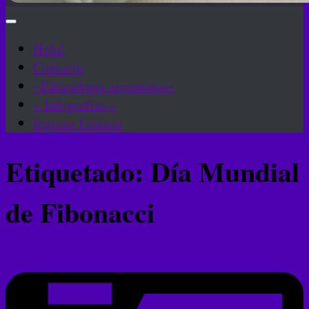
Hola!
Contacto
~Educadores argentinos~
~ Infografías ~
Ingreso Usuario
Etiquetado:
Día Mundial
de Fibonacci